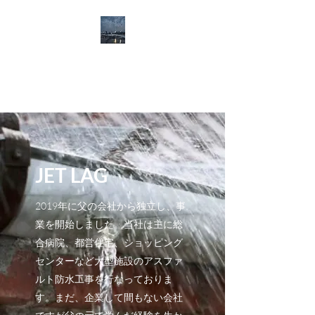
JET LAG waterproof
company
JET LAG
2019年に父の会社から独立し、事
業を開始しました。当社は主に総
合病院、都営住宅、ショッピング
センターなど大型施設のアスファ
ルト防水工事を行なっておりま
す。まだ、企業して間もない会社