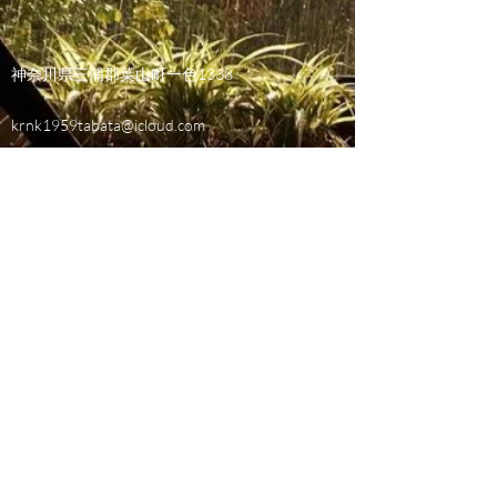
神奈川県三浦郡葉山町一色1338
krnk1959tabata@icloud.com
0468-03-4561
正社員募集
職種 防水工 雇用形態 正社員
資格 普通自動免許給与 月給250.000円〜
550.000万円
仕事内容 マンション、病院、学校等の屋上
防水作業。